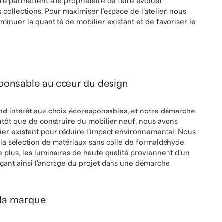
 délimiter les zones de boutique et d'atelier, nous avons
ise subtilement l’espace sans utiliser de murs solides. La
ration offre du rangement intégré, tandis que les tablettes
laustras pour ajuster la visibilité entre les zones.
 fil conducteur du projet. Chaque élément de mobilier a été
, optimisant ainsi chaque pouce carré de l'espace. Des
 permettent à la propriétaire de faire évoluer
ollections. Pour maximiser l’espace de l’atelier, nous
inuer la quantité de mobilier existant et de favoriser le
onsable au cœur du design
nd intérêt aux choix écoresponsables, et notre démarche
tôt que de construire du mobilier neuf, nous avons
lier existant pour réduire l’impact environnemental. Nous