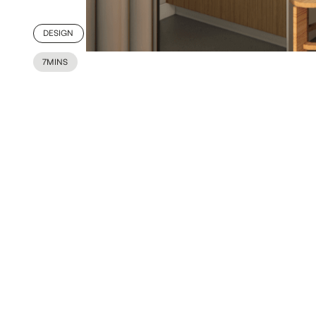
Camillette
Une boutique-atelier élégante et
minimaliste au cœur de Villeray
DESIGN
7
MINS