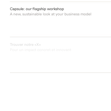
boutique située au 7736 Saint-Hubert à
Montréal, elle nous a confié la mission de créer
un espace qui reflète l'élégance et le
minimalisme de sa marque.
Capsule: our flagship workshop
A new, sustainable look at your business model
Trouver notre «X»
Pour un impact concret et innovant