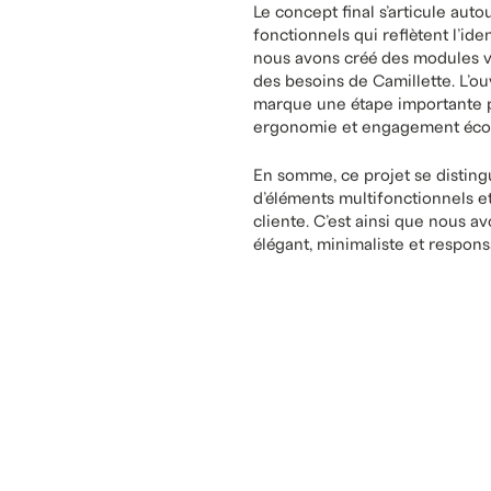
l’avons également guidée dans 
pour le mobilier sur mesure. De
fabricant local, D’Armes, renfo
durable.
Un espace à l’image de
Le concept final s’articule auto
fonctionnels qui reflètent l’ide
nous avons créé des modules ve
des besoins de Camillette. L’ou
marque une étape importante po
ergonomie et engagement éco
En somme, ce projet se distingue
d’éléments multifonctionnels e
cliente. C’est ainsi que nous a
élégant, minimaliste et respons