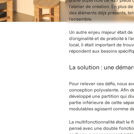
Un projet alliant défis et
Le mandat que nous a confié Ca
d'une superficie de 427 pieds ca
l'atelier de création. En plus d
des éléments déjà présents, tel
l’ensemble.
Un autre enjeu majeur était de
d’originalité et de praticité à 
local, il était important de tro
répondent aux besoins spécifiqu
La solution : une déma
Pour relever ces défis, nous 