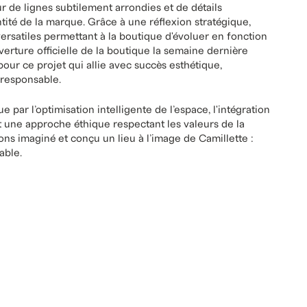
la sélection de matériaux sans colle de formaldéhyde
 plus, les luminaires de haute qualité proviennent d’un
rçant ainsi l'ancrage du projet dans une démarche
 la marque
ur de lignes subtilement arrondies et de détails
ntité de la marque. Grâce à une réflexion stratégique,
rsatiles permettant à la boutique d'évoluer en fonction
verture officielle de la boutique la semaine dernière
ur ce projet qui allie avec succès esthétique,
responsable.
 par l’optimisation intelligente de l’espace, l'intégration
t une approche éthique respectant les valeurs de la
vons imaginé et conçu un lieu à l’image de Camillette :
able.