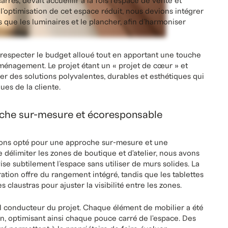
 créativité
mille Ouellette comportait plusieurs défis. La boutique,
rrés, devait accueillir à la fois l'espace de vente et
e l'optimisation de cet espace réduit, nous devions intégrer
s que les luminaires et le plancher, afin d’harmoniser
 respecter le budget alloué tout en apportant une touche
l'aménagement. Le projet étant un « projet de cœur » et
uver des solutions polyvalentes, durables et esthétiques qui
es de la cliente.
rche sur-mesure et écoresponsable
avons opté pour une approche sur-mesure et une