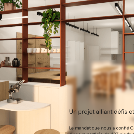
lier
élégante
cœur
de