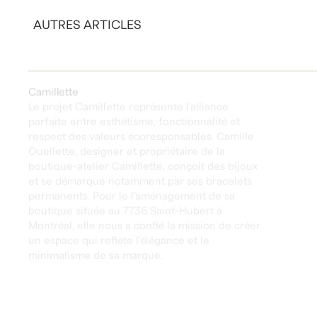
AUTRES ARTICLES
Camillette
Le projet Camillette représente l’alliance
parfaite entre esthétisme, fonctionnalité et
respect des valeurs écoresponsables. Camille
Ouellette, designer et propriétaire de la
boutique-atelier Camillette, conçoit des bijoux
et se démarque notamment par ses bracelets
permanents. Pour le l’aménagement de sa