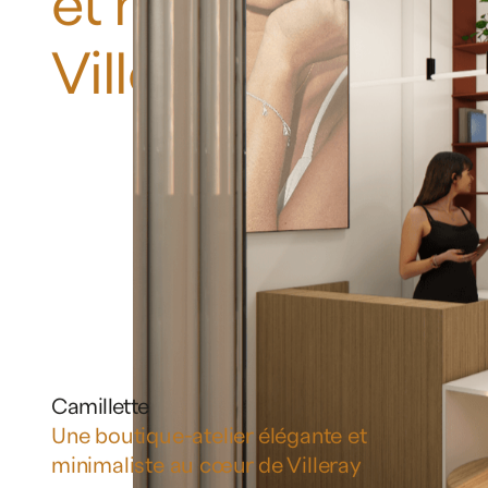
Camillette
Une
boutique-ate
et
minimaliste
au
Villeray