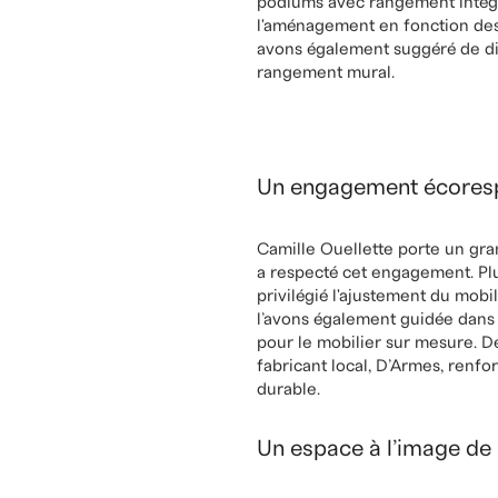
conception polyvalente. Afin de
développé une partition qui div
partie inférieure de cette sépa
modulables agissent comme des c
La multifonctionnalité était le
pensé avec une double fonction
podiums avec rangement intégré
l'aménagement en fonction des c
avons également suggéré de dim
rangement mural.
Un engagement écoresp
Camille Ouellette porte un gra
a respecté cet engagement. Plu
privilégié l'ajustement du mobi