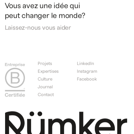
Vous
avez
une
idée
qui
peut
changer
le
monde?
Laissez-nous
vous
aider
Projets
LinkedIn
Expertises
Instagram
Culture
Facebook
Journal
Contact