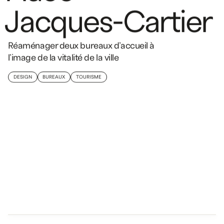
J
a
c
q
u
e
s
-
C
a
r
t
i
e
r
Réaménager deux bureaux d’accueil à
l’image de la vitalité de la ville
DESIGN
BUREAUX
TOURISME