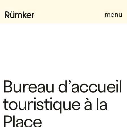
Instagram
Facebook
Facebook
menu
B
u
r
e
a
u
d
’
a
c
c
u
e
i
l
t
o
u
r
i
s
t
i
q
u
e
à
l
a
P
l
a
c
e