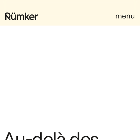
Facebook
menu
A
u
-
d
e
l
à
d
e
s