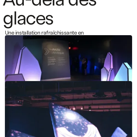
g
l
a
c
e
s
Une installation rafraîchissante en
collaboration avec XYZ Technologies
DESIGN
MUSÉAL