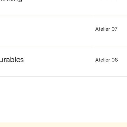
ontexte
et convivial
ergence