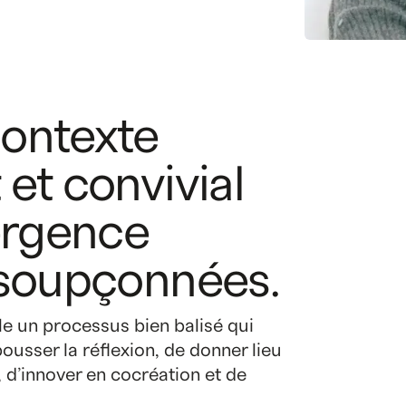
U
N
E
D
É