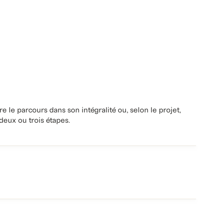
Q
U
I
S
E
M
A
R
Q
U
E