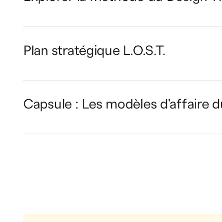
Nous créons un c
d’échange ouvert 
qui favorise l’ém