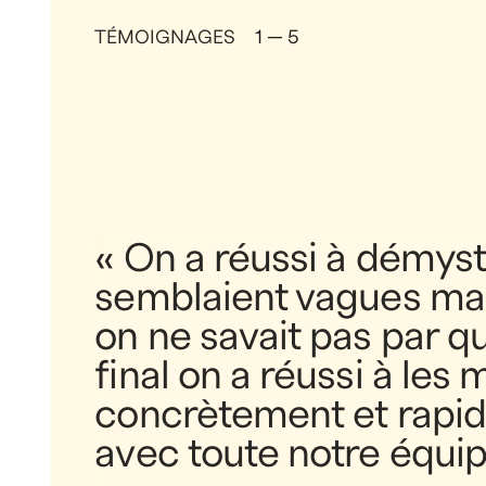
d’opportunités i
Vous accompagner, c’est parcourir ensembl
nous permet d’approfondir les besoins, de p
à des propositions, des façons, des options,
surpasser les attentes.
Nos ateliers
de cocréation