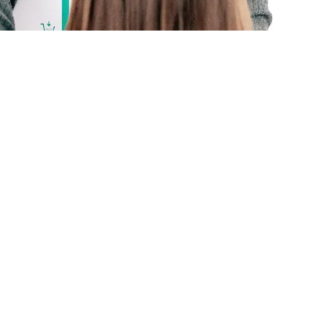
M
A
R
C
H
E