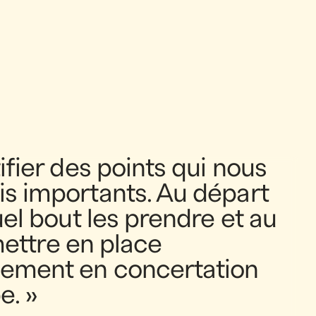
nsoupçonnées.
e un processus bien balisé qui
ousser la réflexion, de donner lieu
 d’innover en cocréation et de
Vous pouvez fair
n’effectuer que 