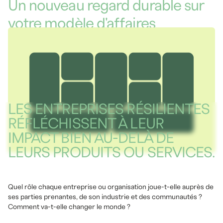
Un
nouveau
regard
durable
sur
votre
modèle
d'affaires
STRATÉGIE
DÉVELOPPEMENT DURABLE
3
MINS
LES ENTREPRISES RÉSILIENTES
RÉFLÉCHISSENT À LEUR
IMPACT BIEN AU-DELÀ DE
LEURS PRODUITS OU SERVICES.
Quel rôle chaque entreprise ou organisation joue-t-elle auprès de
ses parties prenantes, de son industrie et des communautés ?
Comment va-t-elle changer le monde ?